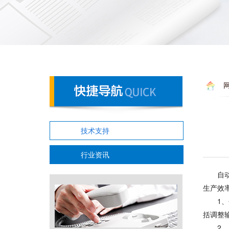
技术支持
行业资讯
自
生产效
1
括调整
2