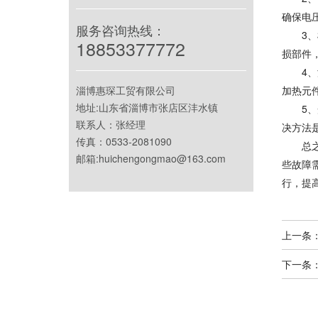
确保电
服务咨询热线：
3
18853377772
损部件
4
淄博惠琛工贸有限公司
加热元
地址:山东省淄博市张店区沣水镇
5
联系人：张经理
决方法
传真：0533-2081090
总
邮箱:huichengongmao@163.com
些故障
行，提
上一条
下一条