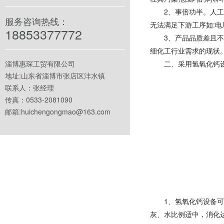
2、事倍功半。人
服务咨询热线：
无法满足下游工序如:
18853377772
3、产品品质差且
细化工行业需求的现状
淄博惠琛工贸有限公司
二、采用氢氧化钙
地址:山东省淄博市张店区沣水镇
联系人：张经理
传真：0533-2081090
邮箱:huichengongmao@163.com
1、氢氧化钙设备
灰、水比例适中，消化