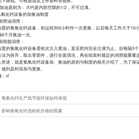
为下限线。可根据油泵上带塑料管观察。
油原则为：大约是内部空隙的1/2，不可过满。
氧化钙设备的加换油制度
润滑油润滑：
的氢氧化钙设备，初运转300小时作一次更换，以后每天工作大于10小时
隔6个月换油一次。
润滑脂润滑：
的氢氧化钙设备需依次注入黄油，直至腔内完全注满为止。后每隔3个月
方法为拆开，取出零部件，进行全面清洗，再在组装时规定的润滑脂重量
述，就是氢氧化钙设备加、换油的原则与制度的相关介绍了，为了保证
，做到及时添加与更换。
xl
：
氢氧化钙生产线节能环保如何体现
：
影响氢氧化钙选粉机价格的因素