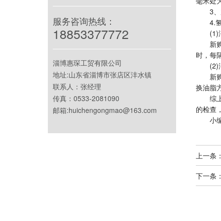
毫米处
3、加
服务咨询热线：
4.氢
18853377772
(1)
新购置
时，每
淄博惠琛工贸有限公司
(2)
地址:山东省淄博市张店区沣水镇
新购置
联系人：张经理
换油脂
传真：0533-2081090
综上所
的检查
邮箱:huichengongmao@163.com
小编：
上一条
下一条